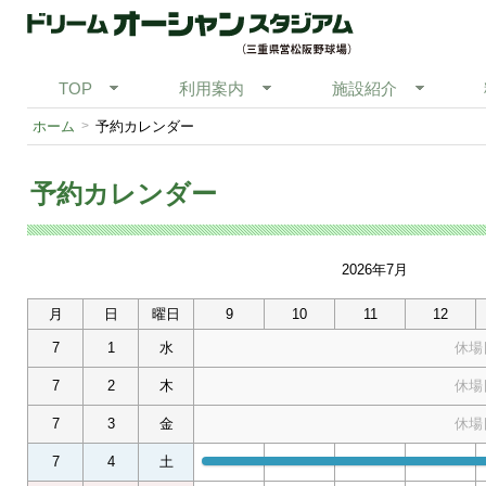
TOP
利用案内
施設紹介
ホーム
予約カレンダー
予約カレンダー
2026年7月
月
日
曜日
9
10
11
12
7
1
水
休場
7
2
木
休場
7
3
金
休場
7
4
土