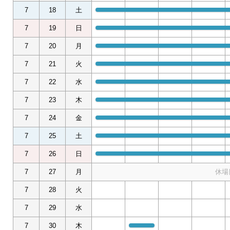
7
18
土
7
19
日
7
20
月
7
21
火
7
22
水
7
23
木
7
24
金
7
25
土
7
26
日
7
27
月
休場
7
28
火
7
29
水
7
30
木